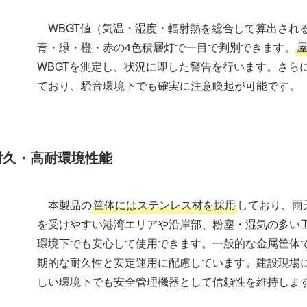
WBGT値（気温・湿度・輻射熱を総合して算出され
青・緑・橙・赤の4色積層灯で一目で判別できます。
WBGTを測定し、状況に即した警告を行います。さら
ており、騒音環境下でも確実に注意喚起が可能です。
耐久・高耐環境性能
本製品の
筐体にはステンレス材を採用
しており、雨
を受けやすい港湾エリアや沿岸部、粉塵・湿気の多い
環境下でも安心して使用できます。一般的な金属筐体
期的な耐久性と安定運用に配慮しています。建設現場
しい環境下でも安全管理機器として信頼性を維持しま