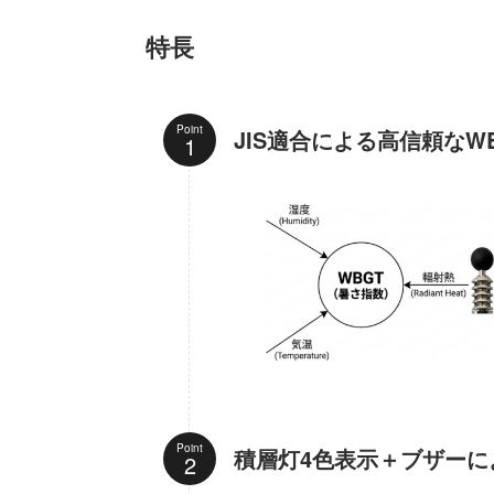
特長
Point
JIS適合による高信頼なW
Point
積層灯4色表示＋ブザーに