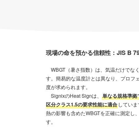
現場の命を預かる信頼性：JIS B 
WBGT（暑さ指数）は、気温だけでな
す。簡易的な温度計とは異なり、プロフ
度が求められます。
SignixのHeat Signは、
単なる規格準拠で
区分クラス1.5の要求性能に適合
していま
熱の影響も含めたWBGTを正確に測定し
す。