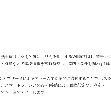
中症リスクを的確に「見える化」するWBGT計測・警告シス
度・湿度などの環境情報を常時監視し、屋内・屋外を問わず幅
層灯とブザー音によるアラームで直感的に通知することで、現場
、スマートフォンとのWi-Fi接続による簡単設定や、測定デー
までを一台でカバーします。